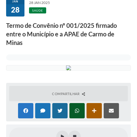
JAN
28 JAN 2025
28
ACESSO À INFORMAÇÃO
SAÚDE
TRANSPARÊNCIA
Termo de Convênio nº 001/2025 firmado
entre o Município e a APAE de Carmo de
Legislação
Minas
Alistamento Militar Online
NFS-e Nota Fiscal de Serviços ao Cidadão
Galeria de Fotos
Contratos
Ouvidoria
COMPARTILHAR
Audiências Públicas
Arquivos para Download
Carta de Serviços