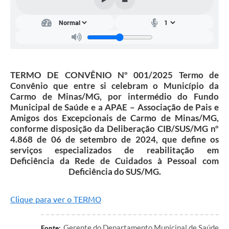
Notícias
Turismo
Obras
Galeria de Vídeos
TERMO DE CONVÊNIO Nº 001/2025 Termo de
Convênio que entre si celebram o Município da
Secretarias
Carmo de Minas/MG, por intermédio do Fundo
Municipal de Saúde e a APAE – Associação de Pais e
Projetos
Amigos dos Excepcionais de Carmo de Minas/MG,
Contas Públicas
conforme disposição da Deliberação CIB/SUS/MG nº
4.868 de 06 de setembro de 2024, que define os
Editais
serviços especializados de reabilitação em
Deficiência da Rede de Cuidados à Pessoal com
Links
Deficiência do SUS/MG.
Serviços Online
Clique para ver o TERMO
Telefones Úteis
Gerente do Departamento Municipal de Saúde
Transparência
Fonte: