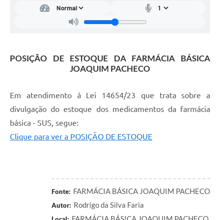
Notícias
Turismo
Obras
POSIÇÃO DE ESTOQUE DA FARMÁCIA BÁSICA
Galeria de Vídeos
JOAQUIM PACHECO
Secretarias
Em atendimento á Lei 14654/23 que trata sobre a
Projetos
divulgação do estoque dos medicamentos da farmácia
Contas Públicas
básica - SUS, segue:
Clique para ver a POSIÇÃO DE ESTOQUE
Editais
Links
Serviços Online
FARMÁCIA BÁSICA JOAQUIM PACHECO
Fonte:
Telefones Úteis
Rodrigo da Silva Faria
Autor:
FARMÁCIA BÁSICA JOAQUIM PACHECO
Transparência
Local: