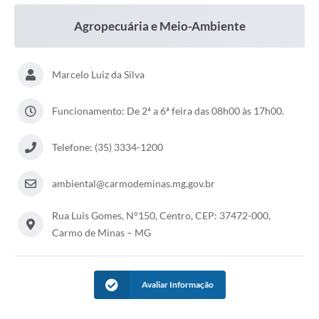
ACESSO À INFORMAÇÃO
Agropecuária e Meio-Ambiente
TRANSPARÊNCIA
Marcelo Luiz da Silva
Legislação
Alistamento Militar Online
Funcionamento: De 2ª a 6ª feira das 08h00 às 17h00.
NFS-e Nota Fiscal de Serviços ao Cidadão
Telefone: (35) 3334-1200
Galeria de Fotos
ambiental@carmodeminas.mg.gov.br
Contratos
Rua Luis Gomes, N°150, Centro, CEP: 37472-000,
Ouvidoria
Carmo de Minas – MG
Audiências Públicas
Arquivos para Download
Avaliar Informação
Carta de Serviços