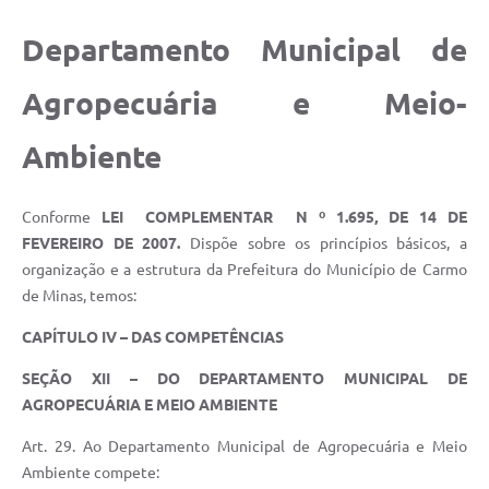
Notícias
Departamento Municipal de
Turismo
Agropecuária e Meio-
Obras
Galeria de Vídeos
Ambiente
Secretarias
Conforme
LEI COMPLEMENTAR N º 1.695, DE 14 DE
Projetos
FEVEREIRO DE 2007.
Dispõe sobre os princípios básicos, a
organização e a estrutura da Prefeitura do Município de Carmo
Contas Públicas
de Minas, temos:
Editais
CAPÍTULO IV –
DAS COMPETÊNCIAS
Links
SEÇÃO
XII –
DO DEPARTAMENTO MUNICIPAL DE
Serviços Online
AGROPECUÁRIA E MEIO AMBIENTE
Telefones Úteis
Art. 29. Ao Departamento Municipal de Agropecuária e Meio
Ambiente compete:
Transparência