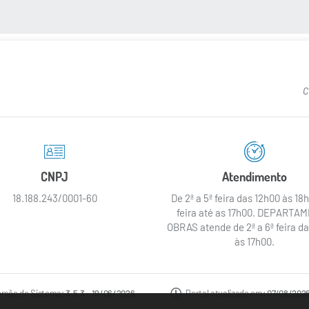
 MÍDIAS
C
CNPJ
Atendimento
18.188.243/0001-60
De 2ª a 5ª feira das 12h00 às 18h
feira até as 17h00. DEPARTA
OBRAS atende de 2ª a 6ª feira d
às 17h00.
ersão do Sistema:
3.5.3 - 19/06/2026
Portal atualizado em:
07/08/2026