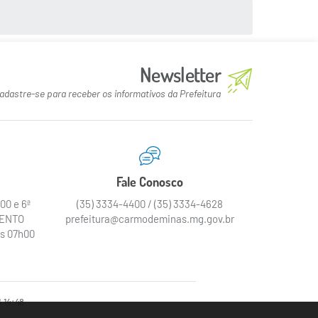
Newsletter
adastre-se para receber os informativos da Prefeitura
Fale Conosco
00 e 6ª
(35) 3334-4400 / (35) 3334-4628
MENTO
prefeitura@carmodeminas.mg.gov.br
as 07h00
 14:48