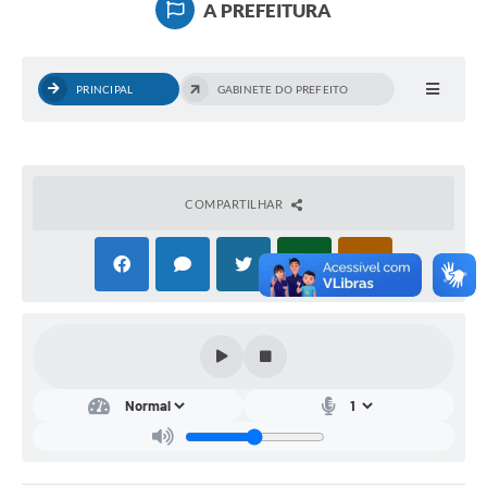
A PREFEITURA
ACESSO À INFORMAÇÃO
TRANSPARÊNCIA
PRINCIPAL
GABINETE DO PREFEITO
Legislação
Alistamento Militar Online
COMPARTILHAR
NFS-e Nota Fiscal de Serviços ao Cidadão
Galeria de Fotos
Contratos
Ouvidoria
Audiências Públicas
Arquivos para Download
Carta de Serviços