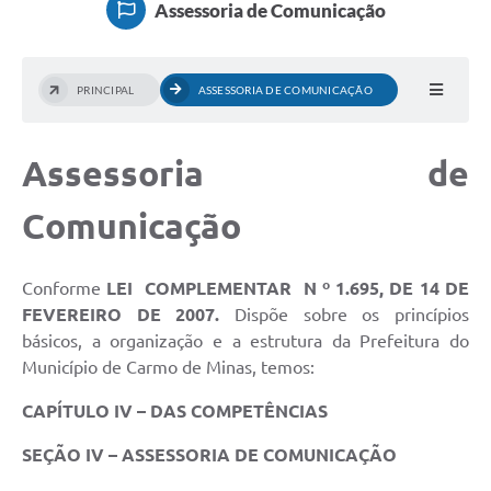
Assessoria de Comunicação
ACESSO À INFORMAÇÃO
TRANSPARÊNCIA
PRINCIPAL
ASSESSORIA DE COMUNICAÇÃO
Legislação
Assessoria de
Alistamento Militar Online
NFS-e Nota Fiscal de Serviços ao Cidadão
Comunicação
Galeria de Fotos
Conforme
LEI COMPLEMENTAR N º 1.695, DE 14 DE
Contratos
FEVEREIRO DE 2007.
Dispõe sobre os princípios
Ouvidoria
básicos, a organização e a estrutura da Prefeitura do
Município de Carmo de Minas, temos:
Audiências Públicas
CAPÍTULO IV –
DAS COMPETÊNCIAS
Arquivos para Download
SEÇÃO IV –
ASSESSORIA DE COMUNICAÇÃO
Carta de Serviços