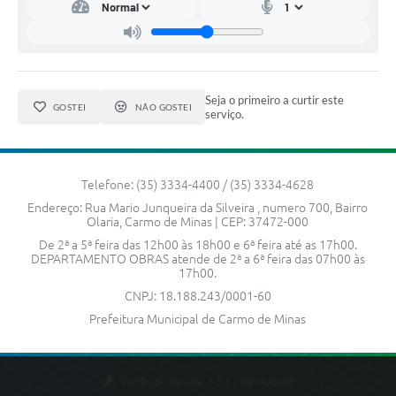
Seja o primeiro a curtir este
GOSTEI
NÃO GOSTEI
serviço.
Telefone: (35) 3334-4400 / (35) 3334-4628
Endereço: Rua Mario Junqueira da Silveira , numero 700, Bairro
Olaria, Carmo de Minas | CEP: 37472-000
De 2ª a 5ª feira das 12h00 às 18h00 e 6ª feira até as 17h00.
DEPARTAMENTO OBRAS atende de 2ª a 6ª feira das 07h00 às
17h00.
CNPJ: 18.188.243/0001-60
Prefeitura Municipal de Carmo de Minas
Versão do Sistema:
3.5.3 - 19/06/2026