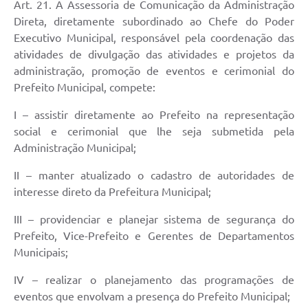
Art. 21. A Assessoria de Comunicação da Administração
Notícias
Direta, diretamente subordinado ao Chefe do Poder
Turismo
Executivo Municipal, responsável pela coordenação das
atividades de divulgação das atividades e projetos da
Obras
administração, promoção de eventos e cerimonial do
Prefeito Municipal, compete:
Galeria de Vídeos
I – assistir diretamente ao Prefeito na representação
Secretarias
social e cerimonial que lhe seja submetida pela
Projetos
Administração Municipal;
Contas Públicas
II – manter atualizado o cadastro de autoridades de
interesse direto da Prefeitura Municipal;
Editais
III – providenciar e planejar sistema de segurança do
Links
Prefeito, Vice-Prefeito e Gerentes de Departamentos
Municipais;
Serviços Online
IV – realizar o planejamento das programações de
Telefones Úteis
eventos que envolvam a presença do Prefeito Municipal;
Transparência