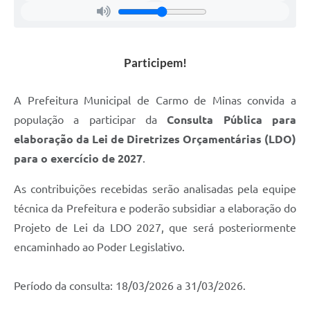
Notícias
Turismo
Participem!
Obras
Galeria de Vídeos
A Prefeitura Municipal de Carmo de Minas convida a
Secretarias
população a participar da
Consulta Pública para
elaboração da Lei de Diretrizes Orçamentárias (LDO)
Projetos
para o exercício de 2027
.
Contas Públicas
As contribuições recebidas serão analisadas pela equipe
Editais
técnica da Prefeitura e poderão subsidiar a elaboração do
Links
Projeto de Lei da LDO 2027, que será posteriormente
encaminhado ao Poder Legislativo.
Serviços Online
Telefones Úteis
Período da consulta: 18/03/2026 a 31/03/2026.
Transparência