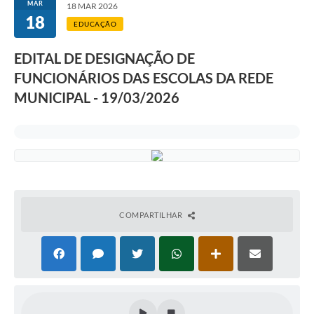
MAR
18 MAR 2026
18
ACESSO À INFORMAÇÃO
EDUCAÇÃO
TRANSPARÊNCIA
EDITAL DE DESIGNAÇÃO DE
FUNCIONÁRIOS DAS ESCOLAS DA REDE
Legislação
MUNICIPAL - 19/03/2026
Alistamento Militar Online
NFS-e Nota Fiscal de Serviços ao Cidadão
Galeria de Fotos
Contratos
Ouvidoria
COMPARTILHAR
Audiências Públicas
Arquivos para Download
Carta de Serviços