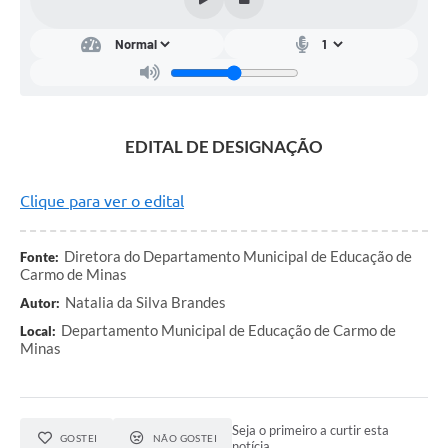
Notícias
Turismo
Obras
Galeria de Vídeos
EDITAL DE DESIGNAÇÃO
Secretarias
Clique para ver o edital
Projetos
Contas Públicas
Diretora do Departamento Municipal de Educação de
Fonte:
Carmo de Minas
Editais
Natalia da Silva Brandes
Autor:
Links
Departamento Municipal de Educação de Carmo de
Local:
Minas
Serviços Online
Telefones Úteis
Seja o primeiro a curtir esta
GOSTEI
NÃO GOSTEI
Transparência
notícia.