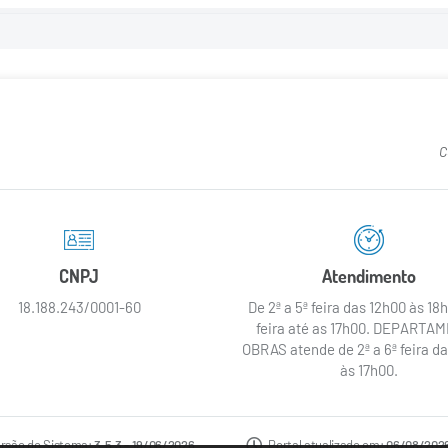
C
CNPJ
Atendimento
18.188.243/0001-60
De 2ª a 5ª feira das 12h00 às 18h
feira até as 17h00. DEPARTA
OBRAS atende de 2ª a 6ª feira d
às 17h00.
rsão do Sistema:
3.5.3 - 19/06/2026
Portal atualizado em:
06/08/2026