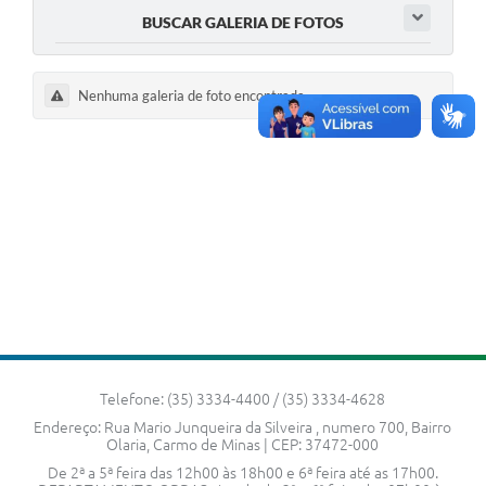
BUSCAR GALERIA DE FOTOS
ACESSO À INFORMAÇÃO
TRANSPARÊNCIA
Nenhuma galeria de foto encontrada
.
Legislação
Alistamento Militar Online
NFS-e Nota Fiscal de Serviços ao Cidadão
Galeria de Fotos
Contratos
Ouvidoria
Audiências Públicas
Telefone: (35) 3334-4400 / (35) 3334-4628
Arquivos para Download
Endereço: Rua Mario Junqueira da Silveira , numero 700, Bairro
Olaria, Carmo de Minas | CEP: 37472-000
Carta de Serviços
De 2ª a 5ª feira das 12h00 às 18h00 e 6ª feira até as 17h00.