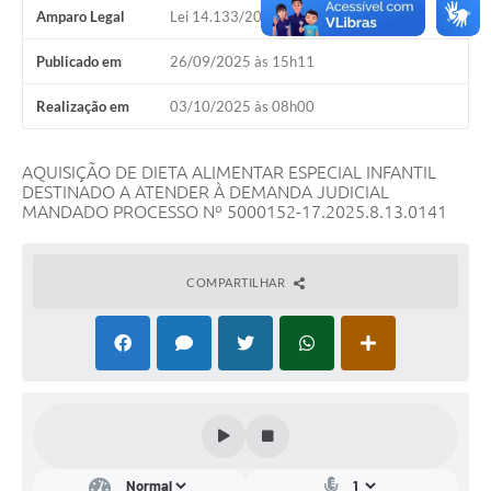
Notícias
Amparo Legal
Lei 14.133/2021, Art. 1º, § 2º
Turismo
Publicado em
26/09/2025 às 15h11
Obras
Realização em
03/10/2025 às 08h00
Galeria de Vídeos
AQUISIÇÃO DE DIETA ALIMENTAR ESPECIAL INFANTIL
Secretarias
DESTINADO A ATENDER À DEMANDA JUDICIAL
MANDADO PROCESSO Nº 5000152-17.2025.8.13.0141
Projetos
Contas Públicas
COMPARTILHAR
Editais
Links
Serviços Online
Telefones Úteis
Transparência