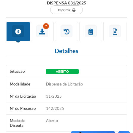
DISPENSA 031/2025
ACESSO À INFORMAÇÃO
Imprimir
TRANSPARÊNCIA
7
Legislação
Alistamento Militar Online
Detalhes
NFS-e Nota Fiscal de Serviços ao Cidadão
Galeria de Fotos
Situação
ABERTO
Contratos
Modalidade
Dispensa de Licitação
Ouvidoria
Nº da Licitação
31/2025
Audiências Públicas
Nº do Processo
142/2025
Arquivos para Download
Modo de
Aberto
Disputa
Carta de Serviços