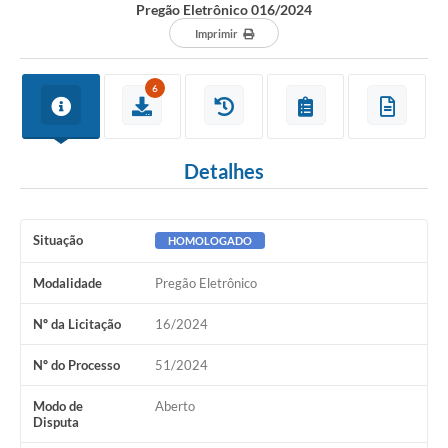
Pregão Eletrônico 016/2024
ACESSO À INFORMAÇÃO
Imprimir
TRANSPARÊNCIA
6
Legislação
Alistamento Militar Online
Detalhes
NFS-e Nota Fiscal de Serviços ao Cidadão
Galeria de Fotos
Situação
HOMOLOGADO
Contratos
Modalidade
Pregão Eletrônico
Ouvidoria
Nº da Licitação
16/2024
Audiências Públicas
Nº do Processo
51/2024
Arquivos para Download
Modo de
Aberto
Disputa
Carta de Serviços