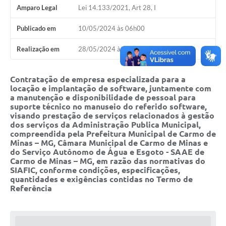
Notícias
Amparo Legal
Lei 14.133/2021, Art 28, I
Turismo
Publicado em
10/05/2024 às 06h00
Obras
Realização em
28/05/2024 às 13h00
Galeria de Vídeos
Contratação de empresa especializada para a
Secretarias
locação e implantação de software, juntamente com
a manutenção e disponibilidade de pessoal para
Projetos
suporte técnico no manuseio do referido software,
visando prestação de serviços relacionados à gestão
dos serviços da Administração Publica Municipal,
Contas Públicas
compreendida pela Prefeitura Municipal de Carmo de
Minas – MG, Câmara Municipal de Carmo de Minas e
Editais
do Serviço Autônomo de Água e Esgoto - SAAE de
Carmo de Minas – MG, em razão das normativas do
Links
SIAFIC, conforme condições, especificações,
quantidades e exigências contidas no Termo de
Serviços Online
Referência
Telefones Úteis
Transparência