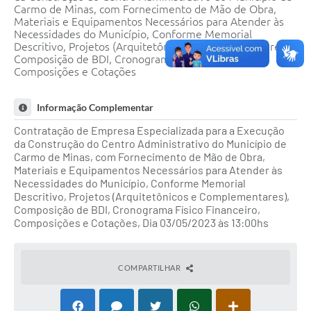
Carmo de Minas, com Fornecimento de Mão de Obra,
Notícias
Materiais e Equipamentos Necessários para Atender às
Necessidades do Município, Conforme Memorial
Turismo
Descritivo, Projetos (Arquitetônicos e Complementares),
Composição de BDI, Cronograma Físico Financeiro,
Obras
Composições e Cotações
Galeria de Vídeos
Informação Complementar
Secretarias
Contratação de Empresa Especializada para a Execução
da Construção do Centro Administrativo do Município de
Projetos
Carmo de Minas, com Fornecimento de Mão de Obra,
Materiais e Equipamentos Necessários para Atender às
Contas Públicas
Necessidades do Município, Conforme Memorial
Descritivo, Projetos (Arquitetônicos e Complementares),
Editais
Composição de BDI, Cronograma Físico Financeiro,
Composições e Cotações, Dia 03/05/2023 às 13:00hs
Links
Serviços Online
COMPARTILHAR
Telefones Úteis
Transparência