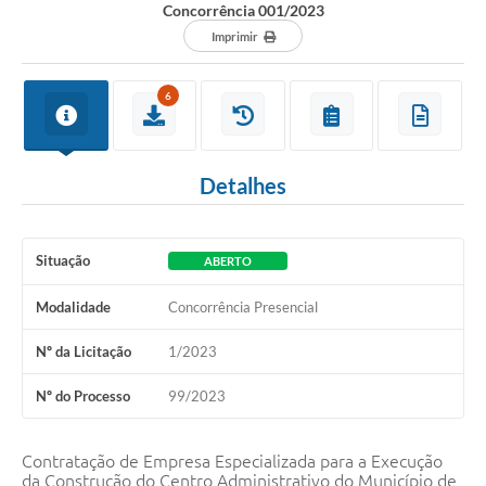
Concorrência 001/2023
ACESSO À INFORMAÇÃO
Imprimir
TRANSPARÊNCIA
6
Legislação
Alistamento Militar Online
Detalhes
NFS-e Nota Fiscal de Serviços ao Cidadão
Galeria de Fotos
Situação
ABERTO
Contratos
Modalidade
Concorrência Presencial
Ouvidoria
Nº da Licitação
1/2023
Audiências Públicas
Nº do Processo
99/2023
Arquivos para Download
Carta de Serviços
Contratação de Empresa Especializada para a Execução
da Construção do Centro Administrativo do Município de