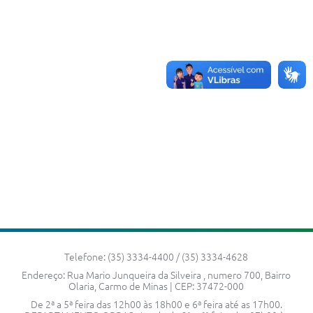
ACESSO À INFORMAÇÃO
TRANSPARÊNCIA
Legislação
Alistamento Militar Online
NFS-e Nota Fiscal de Serviços ao Cidadão
Galeria de Fotos
Contratos
Ouvidoria
Audiências Públicas
Telefone: (35) 3334-4400 / (35) 3334-4628
Arquivos para Download
Endereço: Rua Mario Junqueira da Silveira , numero 700, Bairro
Olaria, Carmo de Minas | CEP: 37472-000
Carta de Serviços
De 2ª a 5ª feira das 12h00 às 18h00 e 6ª feira até as 17h00.