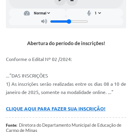
Notícias
Turismo
Obras
Galeria de Vídeos
Abertura do período de inscrições!
Secretarias
Conforme o Edital Nº 02 /2024:
Projetos
Contas Públicas
..."DAS INSCRIÇÕES
1) As inscrições serão realizadas entre os dias 08 a 10 de
Editais
janeiro de 2025, somente na modalidade online. ..."
Links
Serviços Online
CLIQUE AQUI PARA FAZER SUA INSCRIÇÃO!
Telefones Úteis
Diretora do Departamento Municipal de Educação de
Fonte:
Carmo de Minas
Transparência