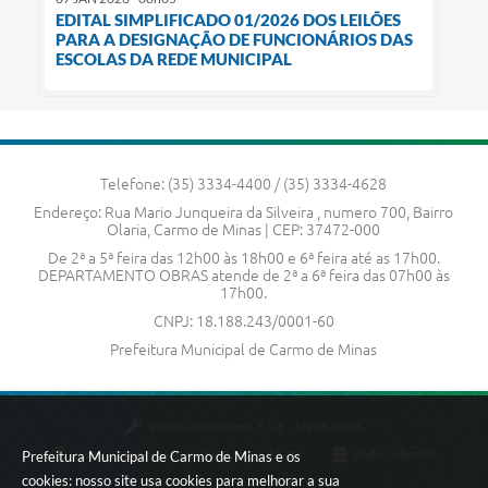
EDITAL SIMPLIFICADO 01/2026 DOS LEILÕES
PARA A DESIGNAÇÃO DE FUNCIONÁRIOS DAS
ESCOLAS DA REDE MUNICIPAL
Telefone: (35) 3334-4400 / (35) 3334-4628
Endereço: Rua Mario Junqueira da Silveira , numero 700, Bairro
Olaria, Carmo de Minas | CEP: 37472-000
De 2ª a 5ª feira das 12h00 às 18h00 e 6ª feira até as 17h00.
DEPARTAMENTO OBRAS atende de 2ª a 6ª feira das 07h00 às
17h00.
CNPJ: 18.188.243/0001-60
Prefeitura Municipal de Carmo de Minas
Versão do Sistema:
3.5.3 - 19/06/2026
Portal atualizado em:
07/08/2026 14:48
Dados Abertos
Prefeitura Municipal de Carmo de Minas e os
cookies: nosso site usa cookies para melhorar a sua