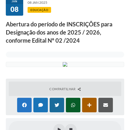
JAN
08 JAN 2025
08
ACESSO À INFORMAÇÃO
EDUCAÇÃO
TRANSPARÊNCIA
Abertura do período de INSCRIÇÕES para
Designação dos anos de 2025 / 2026,
Legislação
conforme Edital Nº 02 /2024
Alistamento Militar Online
NFS-e Nota Fiscal de Serviços ao Cidadão
Galeria de Fotos
Contratos
Ouvidoria
COMPARTILHAR
Audiências Públicas
Arquivos para Download
Carta de Serviços