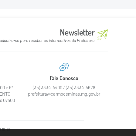
Newsletter
adastre-se para receber os informativos da Prefeitura
Fale Conosco
00 e 6ª
(35) 3334-4400 / (35) 3334-4628
MENTO
prefeitura@carmodeminas.mg.gov.br
as 07h00
 10:59