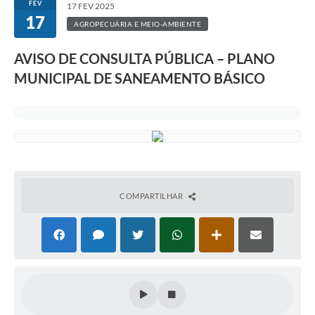
FEV
17 FEV 2025
17
ACESSO À INFORMAÇÃO
AGROPECUÁRIA E MEIO-AMBIENTE
TRANSPARÊNCIA
AVISO DE CONSULTA PÚBLICA – PLANO
MUNICIPAL DE SANEAMENTO BÁSICO
Legislação
Alistamento Militar Online
NFS-e Nota Fiscal de Serviços ao Cidadão
Galeria de Fotos
Contratos
COMPARTILHAR
Ouvidoria
Audiências Públicas
Arquivos para Download
Carta de Serviços