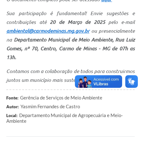
SIC
Sua participação é fundamental! Envie sugestões e
contribuições até
20 de Março de 2025
pelo e-mail
Contato
ambiental@carmodeminas.mg.gov.br
ou presencialmente
na
Departamento Municipal de Meio Ambiente, Rua Luiz
Gomes, nº 70, Centro, Carmo de Minas - MG de 07h as
13h.
Contamos com a colaboração de todos para construirmos
juntos um município mais sustentável e saudável!
Gerência de Serviços de Meio Ambiente
Fonte:
Yasmim Fernandes de Castro
Autor:
Departamento Municipal de Agropecuária e Meio-
Local:
Ambiente