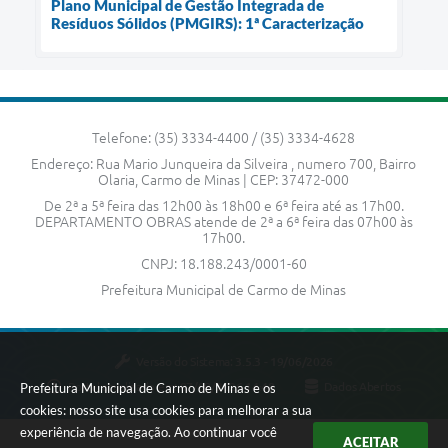
Plano Municipal de Gestão Integrada de
Resíduos Sólidos (PMGIRS): 1ª Caracterização
Telefone: (35) 3334-4400 / (35) 3334-4628
Endereço: Rua Mario Junqueira da Silveira , numero 700, Bairro
Olaria, Carmo de Minas | CEP: 37472-000
De 2ª a 5ª feira das 12h00 às 18h00 e 6ª feira até as 17h00.
DEPARTAMENTO OBRAS atende de 2ª a 6ª feira das 07h00 às
17h00.
CNPJ: 18.188.243/0001-60
Prefeitura Municipal de Carmo de Minas
Versão do Sistema:
3.5.3 - 19/06/2026
Prefeitura Municipal de Carmo de Minas e os
Portal atualizado em:
07/08/2026 14:48
Dados Abertos
cookies: nosso site usa cookies para melhorar a sua
experiência de navegação. Ao continuar você
ACEITAR