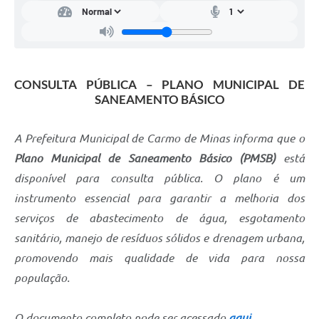
Notícias
Turismo
Obras
CONSULTA PÚBLICA – PLANO MUNICIPAL DE
Galeria de Vídeos
SANEAMENTO BÁSICO
Secretarias
A Prefeitura Municipal de Carmo de Minas informa que o
Projetos
Plano Municipal de Saneamento Básico (PMSB)
está
Contas Públicas
disponível para consulta pública. O plano é um
instrumento essencial para garantir a melhoria dos
Editais
serviços de abastecimento de água, esgotamento
Links
sanitário, manejo de resíduos sólidos e drenagem urbana,
promovendo mais qualidade de vida para nossa
Serviços Online
população.
Telefones Úteis
O documento completo pode ser acessado
aqui
Transparência