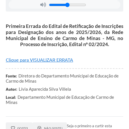
Notícias
Turismo
Primeira Errada do Edital de Retificação de Inscrições
Obras
para Designação dos anos de 2025/2026, da Rede
Municipal de Ensino de Carmo de Minas - MG, no
Galeria de Vídeos
Processo de Inscrição, Edital n° 02/2024.
Secretarias
Clique para VISUALIZAR ERRATA
Projetos
Contas Públicas
Diretora do Departamento Municipal de Educação de
Fonte:
Carmo de Minas
Editais
Lívia Aparecida Silva Villela
Autor:
Links
Departamento Municipal de Educação de Carmo de
Local:
Minas
Serviços Online
Telefones Úteis
Seja o primeiro a curtir esta
Transparência
GOSTEI
NÃO GOSTEI